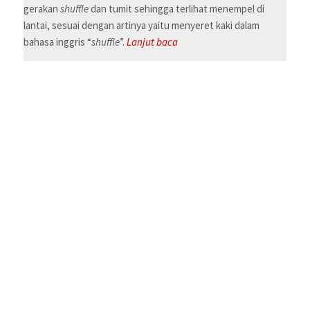
gerakan
shuffle
dan tumit sehingga terlihat menempel di
lantai, sesuai dengan artinya yaitu menyeret kaki dalam
2026
SMK Bhakti Anindya
All Rights Reserved.
bahasa inggris “
shuffle
”.
Lanjut baca
Flickr
Facebook
Twitter
Waze
English Club (EC)
Sumarlin S.Pd
Visi dari English Club Bhakti Anindya adalah menjadikan
bahasa Inggris sebagai bahasa sehari-hari dalam ruang
lingkup pembelajaran formal mapun interaksi sosial sehari-
hari di SMK Bhakti Anindya. Misi English Club adalah
penggunaan bahasa Inggris untuk berinteraksi,
menggunakan bahasa Inggris dalam kegiatan percakapan
harian, berinteraksi dengan guru/
native speaker
dalam