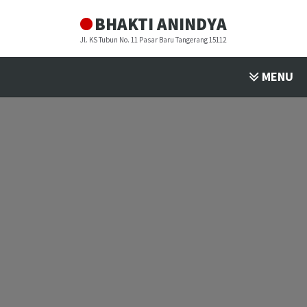
BHAKTI ANINDYA
Jl. KS Tubun No. 11 Pasar Baru Tangerang 15112
MENU
PROFIL
▼
PROGRAM STUDI
▼
FASILITAS
▼
PENDAFTARAN
▼
BULETIN
▼