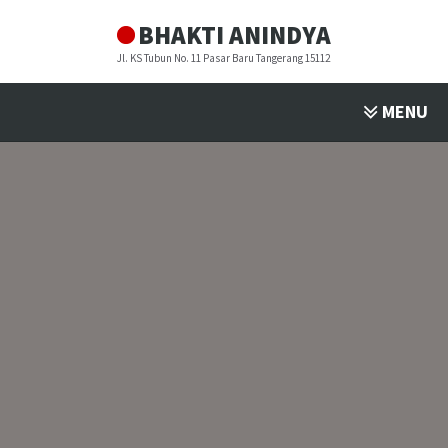
BHAKTI ANINDYA
Jl. KS Tubun No. 11 Pasar Baru Tangerang 15112
MENU
PROFIL
▼
PROGRAM STUDI
▼
FASILITAS
▼
PENDAFTARAN
▼
BULETIN
▼