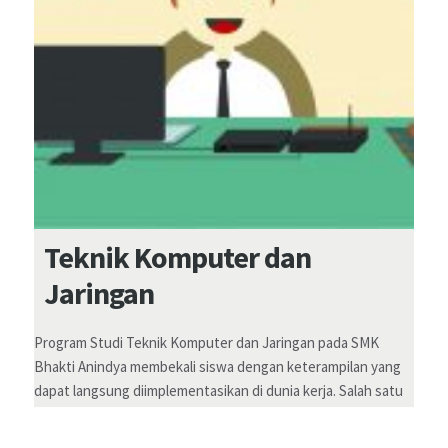
Teknik Komputer dan
Jaringan
Program Studi Teknik Komputer dan Jaringan pada SMK
Bhakti Anindya membekali siswa dengan keterampilan yang
2026
SMK Bhakti Anindya
All Rights Reserved.
dapat langsung diimplementasikan di dunia kerja. Salah satu
Flickr
Facebook
Twitter
Waze
kursus unggulan di Prodi TKJ adalah Mikrotik Academy yang
diajar oleh pelatih bersertifikat internasional.