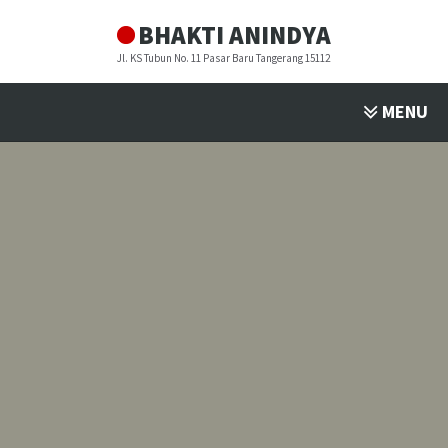
BHAKTI ANINDYA
Jl. KS Tubun No. 11 Pasar Baru Tangerang 15112
MENU
PROFIL
▼
PROGRAM STUDI
▼
FASILITAS
▼
PENDAFTARAN
▼
BULETIN
▼