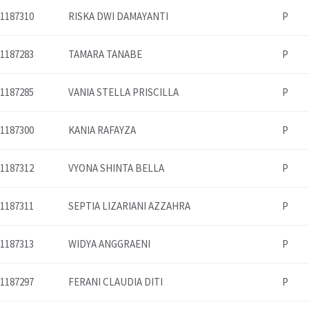
1187310
RISKA DWI DAMAYANTI
P
1187283
TAMARA TANABE
P
1187285
VANIA STELLA PRISCILLA
P
1187300
KANIA RAFAYZA
P
1187312
VYONA SHINTA BELLA
P
1187311
SEPTIA LIZARIANI AZZAHRA
P
1187313
WIDYA ANGGRAENI
P
1187297
FERANI CLAUDIA DITI
P