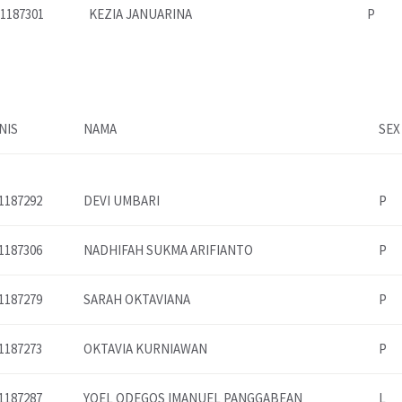
1187301
KEZIA JANUARINA
P
NIS
NAMA
SEX
1187292
DEVI UMBARI
P
1187306
NADHIFAH SUKMA ARIFIANTO
P
1187279
SARAH OKTAVIANA
P
1187273
OKTAVIA KURNIAWAN
P
1187287
YOEL ODEGOS IMANUEL PANGGABEAN
L