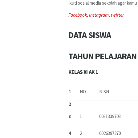
Ikuti sosial media sekolah agar kam
Facebook
,
instagram
,
twitter
DATA SISWA
TAHUN PELAJARAN 
KELAS XI AK 1
1
NO
NISN
2
3
1
0031339703
4
2
0026397270