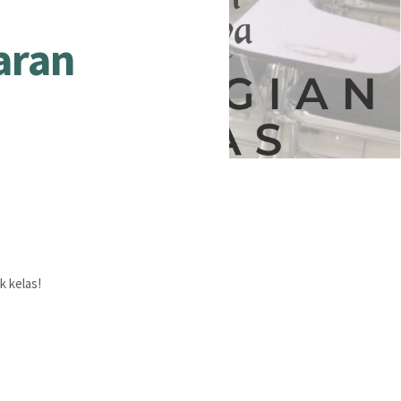
aran
k kelas!