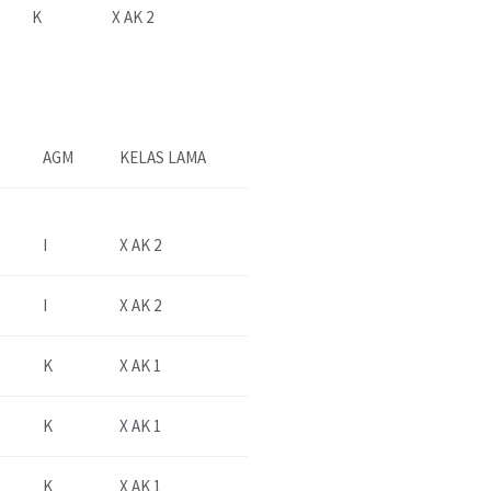
K
X AK 2
AGM
KELAS LAMA
I
X AK 2
I
X AK 2
K
X AK 1
K
X AK 1
K
X AK 1