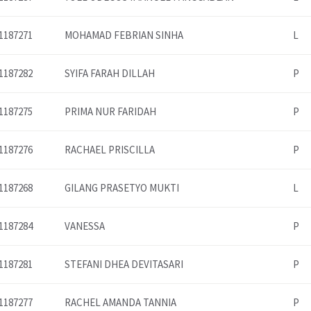
1187271
MOHAMAD FEBRIAN SINHA
L
1187282
SYIFA FARAH DILLAH
P
1187275
PRIMA NUR FARIDAH
P
1187276
RACHAEL PRISCILLA
P
1187268
GILANG PRASETYO MUKTI
L
1187284
VANESSA
P
1187281
STEFANI DHEA DEVITASARI
P
1187277
RACHEL AMANDA TANNIA
P