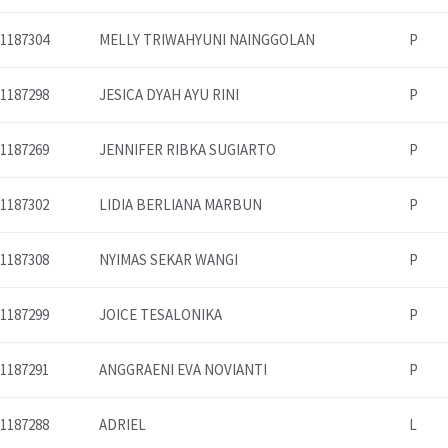
1187304
MELLY TRIWAHYUNI NAINGGOLAN
P
1187298
JESICA DYAH AYU RINI
P
1187269
JENNIFER RIBKA SUGIARTO
P
1187302
LIDIA BERLIANA MARBUN
P
1187308
NYIMAS SEKAR WANGI
P
1187299
JOICE TESALONIKA
P
1187291
ANGGRAENI EVA NOVIANTI
P
1187288
ADRIEL
L