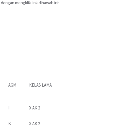
dengan mengklik link dibawah ini:
AGM
KELAS LAMA
I
X AK 2
K
X AK 2