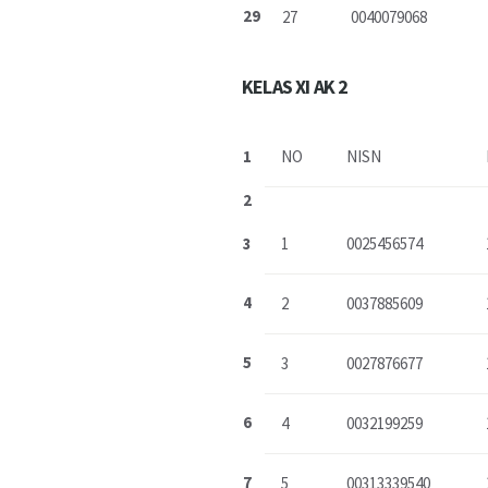
29
27
0040079068
KELAS XI AK 2
1
NO
NISN
2
3
1
0025456574
4
2
0037885609
5
3
0027876677
6
4
0032199259
7
5
00313339540