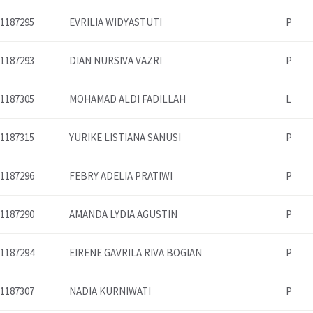
1187295
EVRILIA WIDYASTUTI
P
1187293
DIAN NURSIVA VAZRI
P
1187305
MOHAMAD ALDI FADILLAH
L
1187315
YURIKE LISTIANA SANUSI
P
1187296
FEBRY ADELIA PRATIWI
P
1187290
AMANDA LYDIA AGUSTIN
P
1187294
EIRENE GAVRILA RIVA BOGIAN
P
1187307
NADIA KURNIWATI
P