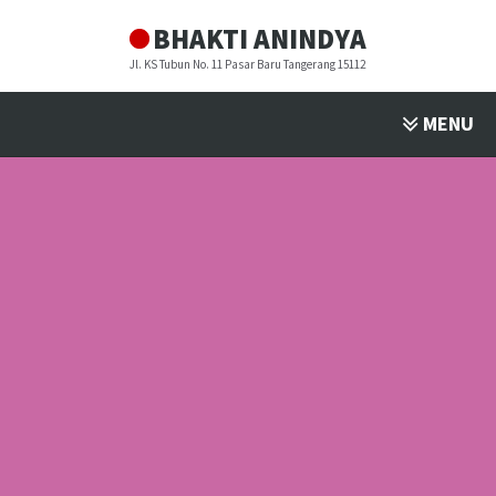
BHAKTI ANINDYA
Jl. KS Tubun No. 11 Pasar Baru Tangerang 15112
MENU
PROFIL
▼
PROGRAM STUDI
▼
FASILITAS
▼
PENDAFTARAN
▼
BULETIN
▼