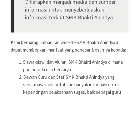
Diharapkan menjadi media dan sumber
informasi untuk menyebarluaskan
informasi terkait SMK Bhakti Anindya.
Kami berharap, kehadiran
website
SMK Bhakti Anindya ini
dapat memberikan manfaat yang sebesar-besarnya kepada:
Siswa-siswi dan Alumni SMK Bhakti Anindya di mana
pun berada dan berkarya.
Dewan Guru dan Staf SMK Bhakti Anindya yang
2026
SMK Bhakti Anindya
All Rights Reserved.
senantiasa membutuhkan banyak informasi untuk
kepentingan pelaksanaan tugas, baik sebagai guru
Flickr
Facebook
Twitter
Waze
maupun sebagai staf.
Orang tua siswa SMK Bhakti Anindya
Komite Sekolah
Pimpinan dan Pengurus Yayasan Widya Anindya
Dinas Pendidikan dan Kebudayaan Kota Tangerang
dan Provinsi Banten