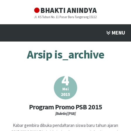
BHAKTI ANINDYA
Jl. KS Tubun No. 11 Pasar Baru Tangerang 15112
MENU
Arsip is_archive
PROFIL
▼
PROGRAM STUDI
▼
4
FASILITAS
▼
Mei
2015
Program Promo PSB 2015
PENDAFTARAN
▼
[Buletin]
[PSB]
BULETIN
Kabar gembira dibuka pendaftaran siswa baru tahun ajaran
▼