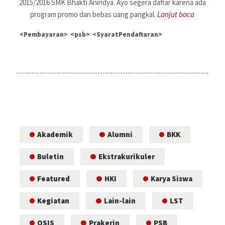
2015/2016 SMK Bhakti Anindya. Ayo segera daftar karena ada
program promo dan bebas uang pangkal.
Lanjut baca
E-LEARNING
Pembayaran
psb
SyaratPendaftaran
LOKER
Akademik
Alumni
BKK
Buletin
Ekstrakurikuler
Featured
HKI
Karya Siswa
Kegiatan
Lain-lain
LST
OSIS
Prakerin
PSB