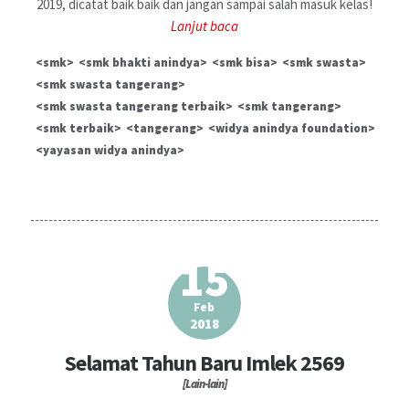
2019, dicatat baik baik dan jangan sampai salah masuk kelas!
Lanjut baca
E-LEARNING
smk
smk bhakti anindya
smk bisa
smk swasta
smk swasta tangerang
LOKER
smk swasta tangerang terbaik
smk tangerang
smk terbaik
tangerang
widya anindya foundation
yayasan widya anindya
15
Feb
2018
Selamat Tahun Baru Imlek 2569
[Lain-lain]