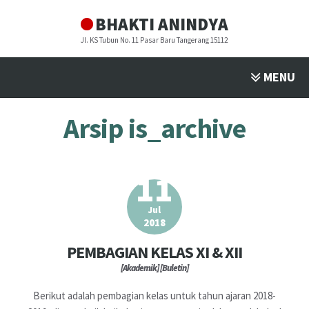
BHAKTI ANINDYA
Jl. KS Tubun No. 11 Pasar Baru Tangerang 15112
MENU
Arsip is_archive
PROFIL
▼
PROGRAM STUDI
▼
11
FASILITAS
▼
Jul
2018
PEMBAGIAN KELAS XI & XII
PENDAFTARAN
▼
[Akademik]
[Buletin]
BULETIN
Berikut adalah pembagian kelas untuk tahun ajaran 2018-
▼