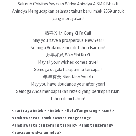
Seluruh Chivitas Yayasan Widya Anindya & SMK Bhakti
Anindya Mengucapkan selamat tahun baru imlek 2569 untuk
yang merayakan!
恭喜发财 Gong Xi Fa Cai!
May you have a prosperous New Year!
Semoga Anda makmur di Tahun Baru ini!
万事如意 Wan Shi Ru Yi
May all your wishes comes true!
Semoga segala harapanmu tercapai!
年年有余 Nian Nian You Yu
May you have abudance year after year!
Semoga Anda mendapatkan rezeki yang berlimpah ruah
tahun demi tahun!
hari raya imlek
imlek
KotaTangerang
smk
smk swasta
smk swasta tangerang
smk swasta tangerang terbaik
smk tangerang
yayasan widya anindya